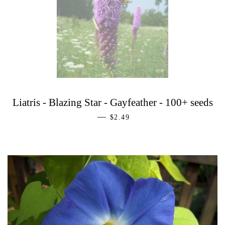
Liatris - Blazing Star - Gayfeather - 100+ seeds
—
PREZZO DI LISTINO
$2.49