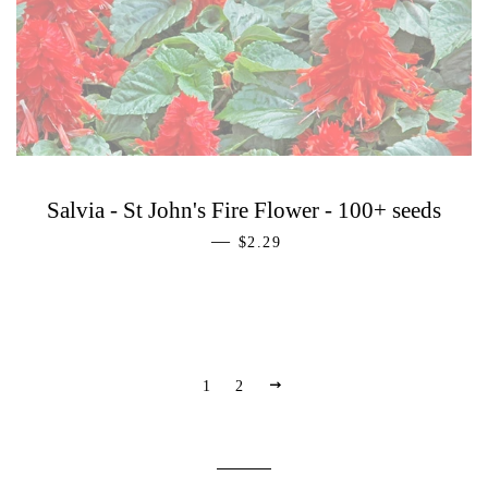
Salvia - St John's Fire Flower - 100+ seeds
—
PREZZO DI LISTINO
$2.29
PROSSIMO
1
2