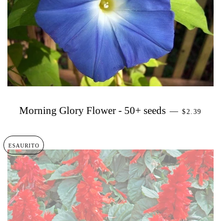
PREZZO D
Morning Glory Flower - 50+ seeds
—
$2.39
ESAURITO