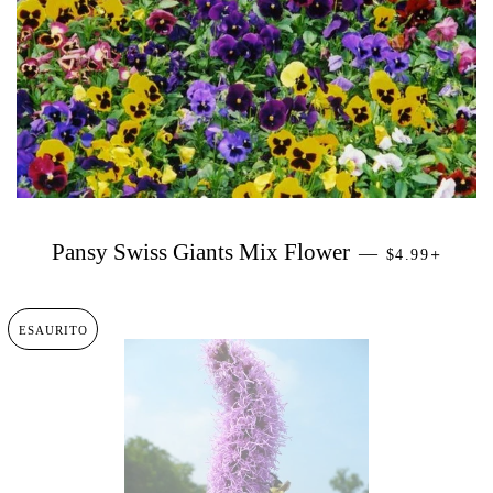
PREZZO DI 
+
Pansy Swiss Giants Mix Flower
—
$4.99
ESAURITO